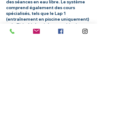
des séances en eau libre. Le système
comprend également des cours
spécialisés, tels que le Lap 1
(entraînement en piscine uniquement)
et le Tide 1 (sécurité et coaching).
PADI (l'Association Professionnelle
des Instructeurs de Plongée) est
une organisation reconnue
internationalement qui permet aux
débutants de découvrir le monde
sous-marin.
Les cours PADI suivent un
programme structuré, axé sur les
connaissances, les compétences et
la sécurité en apnée et vous donnent
également des outils pour faire face
aux soucis quotidiens de la vie.
Le système PADI est divisé en