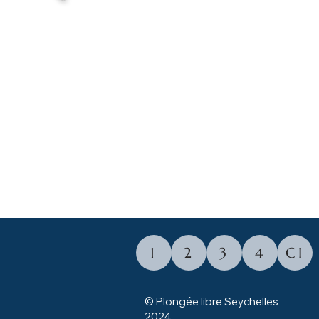
1
2
3
4
CI
© Plongée libre Seychelles
2024