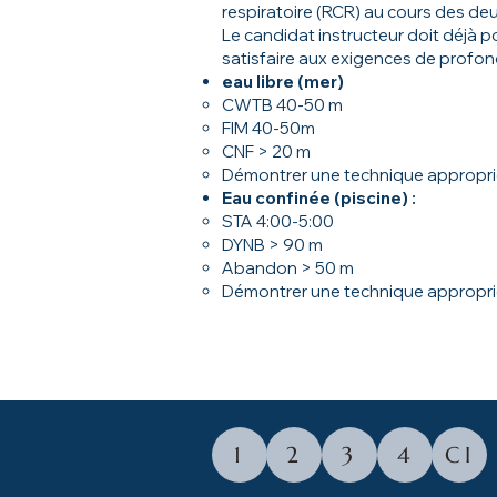
respiratoire (RCR) au cours des de
Le candidat instructeur doit déjà
satisfaire aux exigences de profon
eau libre (mer)
CWTB 40-50 m
FIM 40-50m
CNF > 20 m
Démontrer une technique approprié
Eau confinée (piscine) :
STA 4:00-5:00
DYNB > 90 m
Abandon > 50 m
Démontrer une technique approprié
1
2
3
4
CI