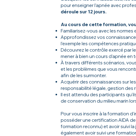
pour enseigner l'apnée avec profe
déroule sur 12 jours.
Au cours de cette formation, vous
Familiarisez-vous avec les normes e
Approfondissez vos connaissances 
l'exemple les compétences pratiqu
Découvrez le contrôle exercé par l
mener à bien un cours d'apnée en t
À travers différents scénarios, vous
et les problèmes que vous rencontre
afin de les surmonter.
Acquérir des connaissances sur les 
responsabilité légale, gestion des 
Il est attendu des participants qu'i
de conservation du milieu marin lor
Pour vous inscrire à la formation d
posséder une certification AIDA de
formation reconnu) et avoir suivi 
également avoir suivi une formation