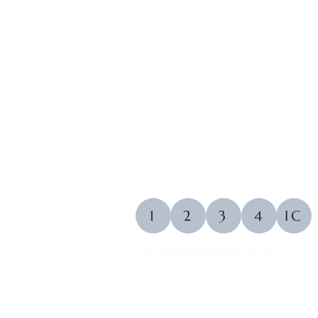
1
2
3
4
IC
© Apnea Seychelles 2024