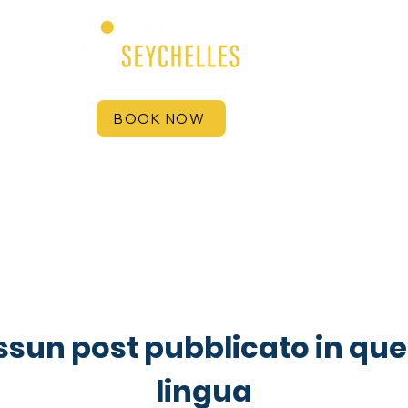
More
LIVEABOARD / EXP
BOOK NOW
sun post pubblicato in qu
lingua