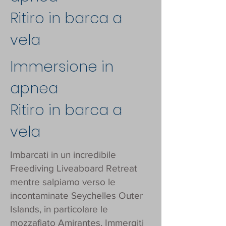
Ritiro in barca a
vela
Immersione in
apnea
Ritiro in barca a
vela
Imbarcati in un incredibile
Freediving Liveaboard Retreat
mentre salpiamo verso le
incontaminate Seychelles Outer
Islands, in particolare le
mozzafiato Amirantes. Immergiti