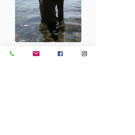
ILARIA BOSI
Allenatrice e atleta di apnea, Ilaria vede l'oceano
come una tela per la crescita personale.
Attraverso un approccio olistico, incoraggia gli
studenti a diventare i propri esperti di apnea,
costruendo una solida base di competenze e
conoscenze. Con una vita passata trascorsa su
isole tropicali, l'amore di Ilaria per il Grande Blu
traspare nella sua passione nell'aiutare gli altri a
scoprire la magia dell'apnea.
Frequently asked
questions