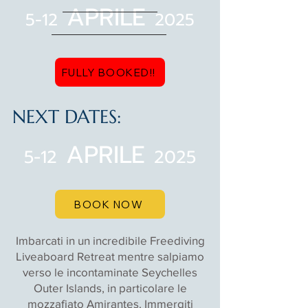
APRILE
5-12
2025
FULLY BOOKED!!
NEXT DATES:
APRILE
5-12
2025
BOOK NOW
Imbarcati in un incredibile Freediving
Liveaboard Retreat mentre salpiamo
verso le incontaminate Seychelles
Outer Islands, in particolare le
mozzafiato Amirantes. Immergiti