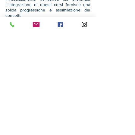
L'integrazione di questi corsi fornisce una
solida progressione e assimilazione dei
concetti.
Dicci semplicemente qual è il tuo obiettivo e
noi possiamo organizzare la formazione
perfetta e i corsi personalizzati in base alle
tue esigenze.
BOOK NOW
FUNDIVES
RETREATS
PHOTOSHOOT
S