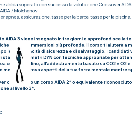
che abbia superato con successo la valutazione Crossover AIDA2
 AIDA / Molchanov
 apnea, assicurazione, tasse per la barca, tasse per la piscina,
 AIDA 3 viene insegnato in tre giorni e approfondisce la teo
che dietro le immersioni più profonde. Il corso ti aiuterà a m
o le tue capacità di sicurezza e di salvataggio. I candidati
i statico e 55 metri DYN con tecniche appropriate per otten
ea con un cordino, all'addestramento basato su CO2 v O2 e a
 mette alla prova aspetti della tua forza mentale mentre spi
 aver completato un corso AIDA 2* o equivalente riconosciuto
ne al livello 3*.
to