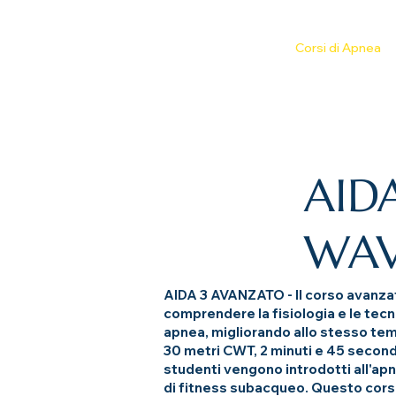
Casa
About
Ritiri
Corsi di Apnea
AID
WAV
AIDA 3 AVANZATO - Il corso avanzato
comprendere la fisiologia e le tecni
apnea, migliorando allo stesso temp
30 metri CWT, 2 minuti e 45 second
studenti vengono introdotti all'apn
di fitness subacqueo. Questo corso