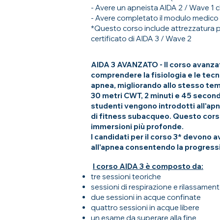
- Avere un apneista AIDA 2 / Wave 1 
- Avere completato il modulo medico
*Questo corso include attrezzatura per
certificato di AIDA 3 / Wave 2
AIDA 3 AVANZATO - Il corso avanzato
comprendere la fisiologia e le tecni
apnea, migliorando allo stesso temp
30 metri CWT, 2 minuti e 45 second
studenti vengono introdotti all'apn
di fitness subacqueo. Questo corso
immersioni più profonde.
I candidati per il corso 3* devono
all'apnea consentendo la progressio
I
l corso AIDA 3 è composto da:
tre sessioni teoriche
sessioni di respirazione e rilassamen
due sessioni in acque confinate
quattro sessioni in acque libere
un esame da superare alla fine