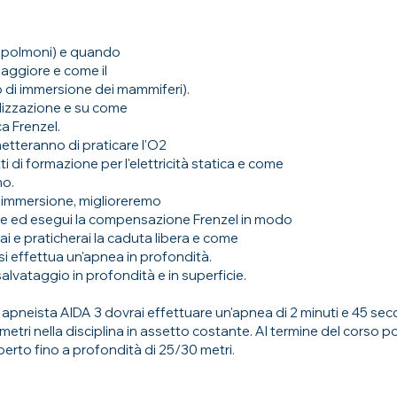
i polmoni) e quando
aggiore e come il
o di immersione dei mammiferi).
alizzazione e su come
a Frenzel.
metteranno di praticare l'O2
 di formazione per l'elettricità statica e come
mo.
e immersione, miglioreremo
ne ed esegui la compensazione Frenzel in modo
 e praticherai la caduta libera e come
 effettua un'apnea in profondità.
 salvataggio in profondità e in superficie.
apneista AIDA 3 dovrai effettuare un'apnea di 2 minuti e 45 sec
metri nella disciplina in assetto costante. Al termine del corso p
o fino a profondità di 25/30 metri.