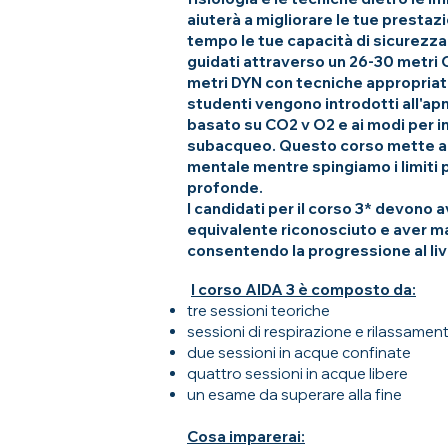
aiuterà a migliorare le tue prestaz
tempo le tue capacità di sicurezza
guidati attraverso un 26-30 metri 
metri DYN con tecniche appropriat
studenti vengono introdotti all'ap
basato su CO2 v O2 e ai modi per in
subacqueo. Questo corso mette all
mentale mentre spingiamo i limiti 
profonde.
I candidati per il corso 3* devono
equivalente riconosciuto e aver ma
consentendo la progressione al live
I
l corso AIDA 3 è composto da:
tre sessioni teoriche
sessioni di respirazione e rilassamen
due sessioni in acque confinate
quattro sessioni in acque libere
un esame da superare alla fine
Cosa imparerai: