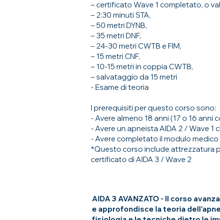
– certificato Wave 1 completato, o va
– 2:30 minuti STA,
– 50 metri DYNB,
– 35 metri DNF,
– 24-30 metri CWTB e FIM,
– 15 metri CNF,
– 10-15 metri in coppia CWTB,
– salvataggio da 15 metri
- Esame di teoria
I prerequisiti per questo corso sono:
- Avere almeno 18 anni (17 o 16 anni c
- Avere un apneista AIDA 2 / Wave 1 
- Avere completato il modulo medico
*Questo corso include attrezzatura per
certificato di AIDA 3 / Wave 2
AIDA 3 AVANZATO - Il corso avanzat
e approfondisce la teoria dell'apn
fisiologia e le tecniche dietro le i