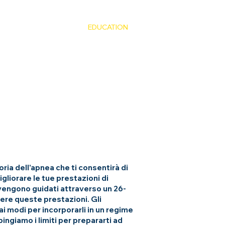
EDITIONS
FUNDIVES
EDUCATION
TRAINING
ria dell'apnea che ti consentirà di
igliorare le tue prestazioni di
 vengono guidati attraverso un 26-
ere queste prestazioni. Gli
i modi per incorporarli in un regime
ngiamo i limiti per prepararti ad