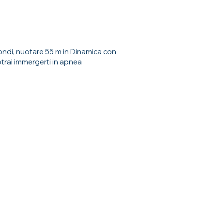
ondi, nuotare 55 m in Dinamica con
otrai immergerti in apnea