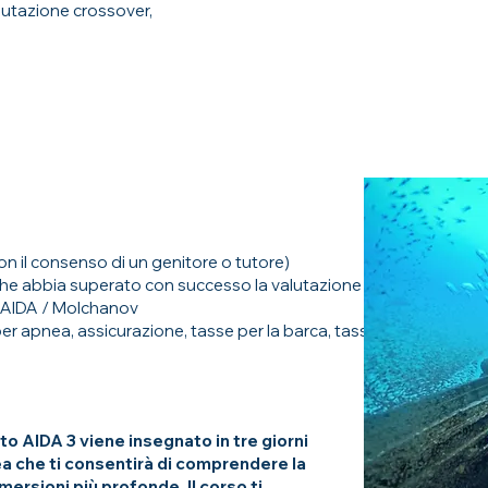
lutazione crossover,
on il consenso di un genitore o tutore)
che abbia superato con successo la valutazione Crossover AIDA2
 AIDA / Molchanov
 apnea, assicurazione, tasse per la barca, tasse per la piscina,
o AIDA 3 viene insegnato in tre giorni
ea che ti consentirà di comprendere la
mmersioni più profonde. Il corso ti