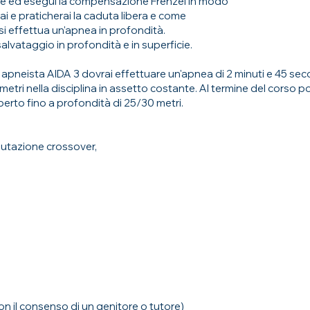
ne ed esegui la compensazione Frenzel in modo
 e praticherai la caduta libera e come
 effettua un'apnea in profondità.
 salvataggio in profondità e in superficie.
apneista AIDA 3 dovrai effettuare un'apnea di 2 minuti e 45 sec
metri nella disciplina in assetto costante. Al termine del corso p
o fino a profondità di 25/30 metri.
lutazione crossover,
on il consenso di un genitore o tutore)