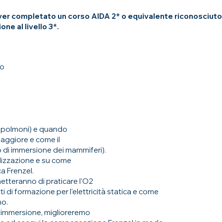
 aver completato un corso AIDA 2* o equivalente riconosciuto
ne al livello 3*.
to
i polmoni) e quando
aggiore e come il
o di immersione dei mammiferi).
alizzazione e su come
a Frenzel.
metteranno di praticare l'O2
 di formazione per l'elettricità statica e come
mo.
e immersione, miglioreremo