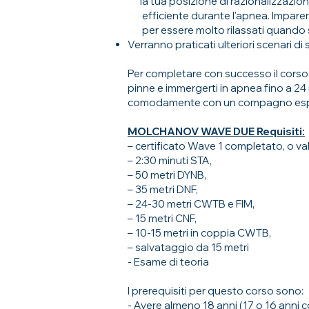
la tua posizione di razionalizzazio
efficiente durante l'apnea. Imparerai
per essere molto rilassati quando si
Verranno praticati ulteriori scenari di
Per completare con successo il corso 
pinne e immergerti in apnea fino a 24 
comodamente con un compagno espert
​
MOLCHANOV WAVE DUE Requisiti:
– certificato Wave 1 completato, o va
– 2:30 minuti STA,
– 50 metri DYNB,
– 35 metri DNF,
– 24-30 metri CWTB e FIM,
– 15 metri CNF,
– 10-15 metri in coppia CWTB,
– salvataggio da 15 metri
- Esame di teoria
I prerequisiti per questo corso sono:
- Avere almeno 18 anni (17 o 16 anni c