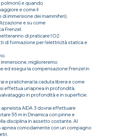
ai polmoni) e quando
aggiore e come il
o di immersione dei mammiferi).
ualizzazione e su come
a Frenzel.
metteranno di praticare l'O2
di formazione per l'elettricità statica e
mo.
e immersione, miglioreremo
ne ed esegui la compensazione Frenzel in
i e praticherai la caduta libera e come
i effettua un'apnea in profondità.
 salvataggio in profondità e in superficie.
 apneista AIDA 3 dovrai effettuare
otare 55 m in Dinamica con pinne e
lla disciplina in assetto costante. Al
ti in apnea comodamente con un compagno
tri.