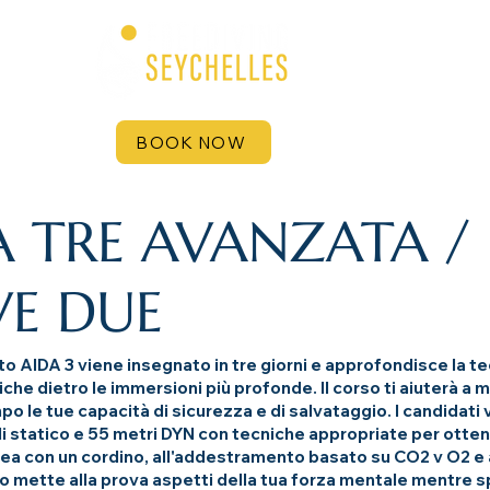
More
LIVEABOARD / EXP
BOOK NOW
A TRE AVANZATA /
E DUE
 AIDA 3 viene insegnato in tre giorni e approfondisce la teo
che dietro le immersioni più profonde. Il corso ti aiuterà a m
o le tue capacità di sicurezza e di salvataggio. I candidati
i statico e 55 metri DYN con tecniche appropriate per otten
ea con un cordino, all'addestramento basato su CO2 v O2 e a
 mette alla prova aspetti della tua forza mentale mentre spi