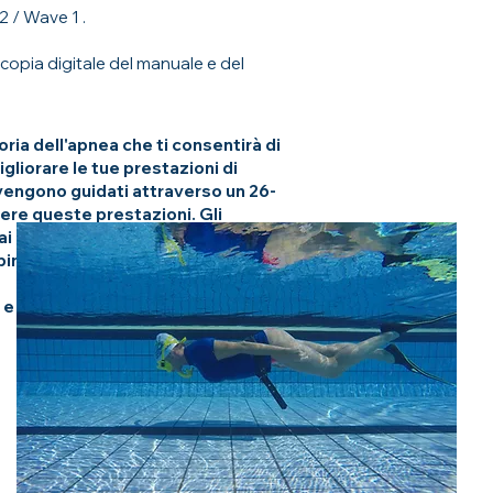
 / Wave 1 .
 copia digitale del manuale e del
ria dell'apnea che ti consentirà di
igliorare le tue prestazioni di
 vengono guidati attraverso un 26-
ere queste prestazioni. Gli
i modi per incorporarli in un regime
ngiamo i limiti per prepararti ad
 e aver mantenuto l'idoneità