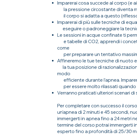
Imparerai cosa succede al corpo (e 
la pressione circostante diventa m
il corpo si adatta a questo (rifless
Imparerai di più sulle tecniche di eq
eseguire o padroneggiare la tecnic
Le sessioni in acque confinate ti per
e tabelle di CO2, apprendi i concetti 
come
per preparare un tentativo massi
Affineremo le tue tecniche di nuoto 
la tua posizione di razionalizzazio
modo
efficiente durante l'apnea. Imparera
per essere molto rilassati quando s
Verranno praticati ulteriori scenari di
Per completare con successo il corso
un'apnea di 2 minuti e 45 secondi, nu
immergerti in apnea fino a 24 metri ne
termine del corso potrai immerger
esperto fino a profondità di 25/30 me