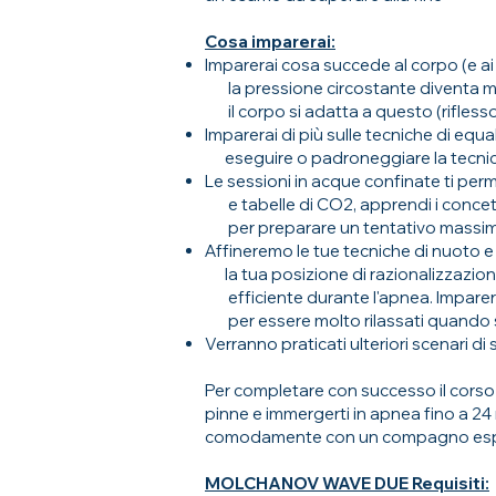
Cosa imparerai:
Imparerai cosa succede al corpo (e a
la pressione circostante diventa m
il corpo si adatta a questo (rifless
Imparerai di più sulle tecniche di equ
eseguire o padroneggiare la tecnic
Le sessioni in acque confinate ti per
e tabelle di CO2, apprendi i concetti
per preparare un tentativo massi
Affineremo le tue tecniche di nuoto 
la tua posizione di razionalizzazio
efficiente durante l'apnea. Imparerai
per essere molto rilassati quando si
Verranno praticati ulteriori scenari di
Per completare con successo il corso 
pinne e immergerti in apnea fino a 24 
comodamente con un compagno espert
​
MOLCHANOV WAVE DUE Requisiti: