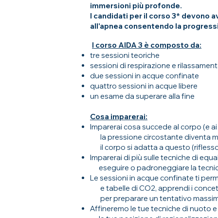
immersioni più profonde.
I candidati per il corso 3* devono
all'apnea consentendo la progressio
I
l corso AIDA 3 è composto da:
tre sessioni teoriche
sessioni di respirazione e rilassamen
due sessioni in acque confinate
quattro sessioni in acque libere
un esame da superare alla fine
Cosa imparerai:
Imparerai cosa succede al corpo (e a
la pressione circostante diventa m
il corpo si adatta a questo (rifless
Imparerai di più sulle tecniche di equ
eseguire o padroneggiare la tecnic
Le sessioni in acque confinate ti per
e tabelle di CO2, apprendi i concetti
per preparare un tentativo massi
Affineremo le tue tecniche di nuoto 