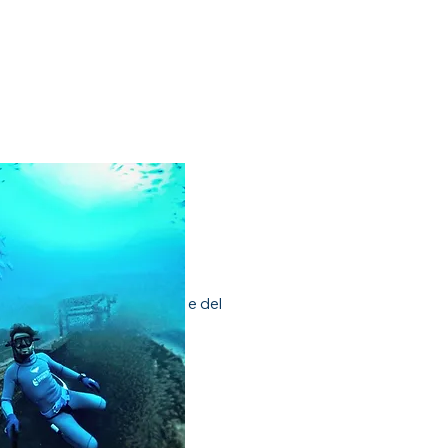
 / Wave 1 .
 copia digitale del manuale e del